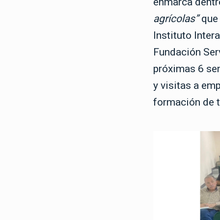
enmarca dentr
agrícolas”
que 
Instituto Inter
Fundación Serv
próximas 6 sem
y visitas a em
formación de t