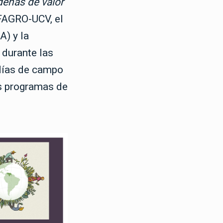
denas de valor
FAGRO-UCV, el
A) y la
 durante las
 días de campo
os programas de