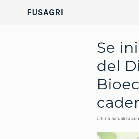
FUSAGRI
Se in
del 
Bioec
caden
Última actualizació